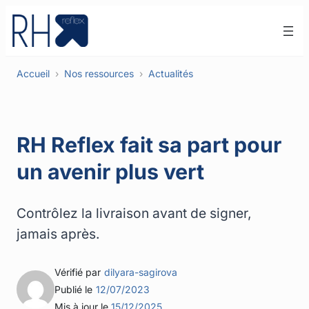
Aller
au
contenu
Accueil
Nos ressources
Actualités
RH Reflex fait sa part pour
un avenir plus vert
Contrôlez la livraison avant de signer,
jamais après.
Vérifié par
dilyara-sagirova
Publié le
12/07/2023
Mis à jour le
15/12/2025