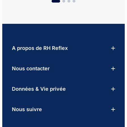
A propos de RH Reflex
Qui sommes-nous
Nous contacter
Nos centres de formation
04 92 01 08 03
Données & Vie privée
Formation & Handicap : notre engagement
Formulaire de contact
Notre catalogue de formations
Mentions légales
Nous suivre
LinkedIn