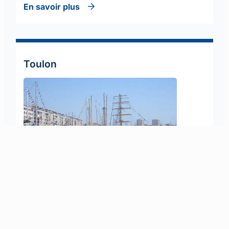
En savoir plus
Toulon
900 Avenue Charles Péguy, 83160 La Valette-du-
Var
En savoir plus