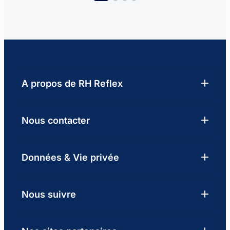
A propos de RH Reflex
Qui sommes-nous
Nous contacter
Nos centres de formation
04 92 01 08 03
Données & Vie privée
Formation & Handicap : notre engagement
Formulaire de contact
Notre catalogue de formations
Mentions légales
Nous suivre
LinkedIn