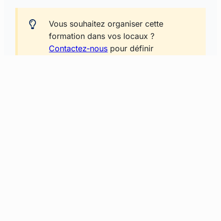
Vous souhaitez organiser cette
formation dans vos locaux ?
Contactez‑nous
pour définir
ensemble une date adaptée.
Bretagne
Brest et Rennes
du 27 au 29 juillet 2026
du 28 au 30 septembre 2026
du 26 au 28 octobre 2026
du 23 au 25 novembre 2026
du 21 au 23 décembre 2026