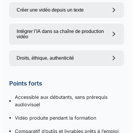
Créer une vidéo depuis un texte
Synthesia
Veo
Génération automatique à partir de
Meta Movie Gen
textes, slides, objectifs métier
Intégrer l’IA dans sa chaîne de production
Pictory
vidéo
Choix d’un avatar, voix-off, style
D-ID
visuel, musique, sous-titres
Runway ML
automatiques
Droits, éthique, authenticité
HeyGen
Lumen5
Séries de vidéos, adaptations format
web, réseaux sociaux, LMS
Points forts
Utilisation responsable des avatars et
Accessible aux débutants, sans prérequis
musiques
audiovisuel
RGPD
transparence
Vidéo produite pendant la formation
Comparatif d’outils et livrables prêts à l’emploi