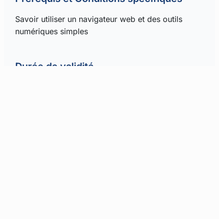
Savoir utiliser un navigateur web et des outils
numériques simples
Durée de validité
Cette formation n’a pas de durée de validité
limitée. Cependant, compte tenu de l’évolution
rapide de l’IA, une mise à jour des compétences
est recommandée tous les 12 mois.
Accessibilité PSH
Nos locaux sont accessibles aux personnes à
mobilité réduite.
La formation est accessible aux personnes en
situation de handicap.