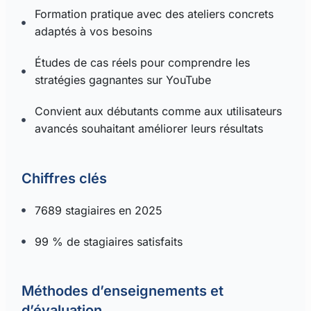
régulières
Formation pratique avec des ateliers concrets
YouTube Partner
Modérer les commentaires et fidéliser
adaptés à vos besoins
Découvrir les différentes options de
vos abonnés
monétisation (publicités, partenariats,
Études de cas réels pour comprendre les
etc.)
stratégies gagnantes sur YouTube
Mesurer et analyser les performances
de vos vidéos via YouTube Analytics
Convient aux débutants comme aux utilisateurs
avancés souhaitant améliorer leurs résultats
Chiffres clés
7689 stagiaires en 2025
99 % de stagiaires satisfaits
Méthodes d’enseignements et
d’évaluation