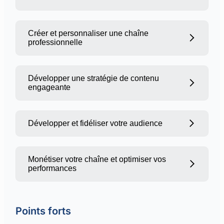
Créer et personnaliser une chaîne
professionnelle
Comprendre les spécificités de
l’interface utilisateur
Explorer les fonctionnalités
Développer une stratégie de contenu
engageante
essentielles pour les créateurs
Configurer une chaîne YouTube
adaptée à votre activité
Personnaliser son interface avec des
Développer et fidéliser votre audience
bannières, logos et sections
Identifier les thématiques et formats
optimisées
adaptés à votre audience
Monétiser votre chaîne et optimiser vos
Créer et gérer des playlists pour
performances
Générer du trafic grâce aux réseaux
structurer vos contenus
sociaux et au référencement
Susciter l’engagement de votre
Points forts
communauté via des interactions
Comprendre et adhérer au programme