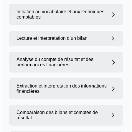
et du compte de résultat
Présentation des différents états
Initiation au vocabulaire et aux techniques
comptables
financiers
Définition et structure du bilan (actifs,
passifs)
Composition du compte de résultat
Lecture et interprétation d’un bilan
(charges, produits, résultat net)
Terminologie et principes comptables
fondamentaux
Analyse du compte de résultat et des
Les grandes masses comptables à
performances financières
Comprendre la construction d’un bilan
surveiller
:
Actif (immobilisations, trésorerie,
Extraction et interprétation des informations
financières
stocks…)
Étude des charges et produits
Passif (capitaux propres, dettes…)
(exploitation, financiers,
Les ratios financiers clés pour
exceptionnels)
Comparaison des bilans et comptes de
analyser la situation patrimoniale
résultat
Calcul du résultat net et du seuil de
Identifier les éléments clés pour
rentabilité
comprendre la performance d’une