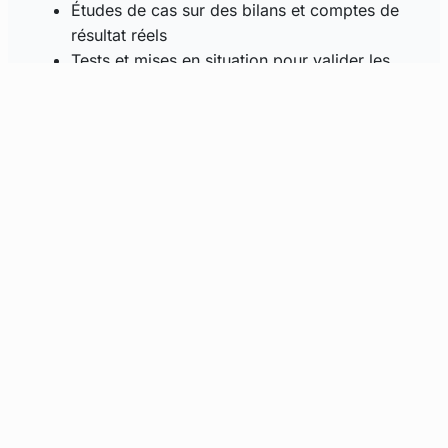
Études de cas sur des bilans et comptes de
résultat réels
Tests et mises en situation pour valider les
acquis
Prérequis et Conditions spécifiques
Aucun prérequis nécessaire
Délais d’accès :
Formation financée par un OPCO ou
CPF : 15 jours avant le début
Formation financée par le participant :
selon disponibilité
Durée de validité
Cette formation est valable à vie. Toutefois, une