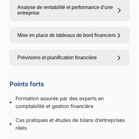
entreprise
Analyse de rentabilité et performance d’une
entreprise
Repérer les déséquilibres financiers et
Évolution des états financiers sur
les risques
plusieurs périodes
Évaluation de la croissance et de la
Mise en place de tableaux de bord financiers
rentabilité
Indicateurs financiers et ratios de
performance
Prévisions et planification financière
Stratégies d’optimisation et axes
Création et suivi des indicateurs de
d’amélioration
gestion
Points forts
Utilisation des tableaux de bord pour
Élaboration d’un plan prévisionnel sur
anticiper et piloter l’activité
Formation assurée par des experts en
3 ans
comptabilité et gestion financière
Simulations et scénarios pour anticiper
les évolutions économiques
Cas pratiques et études de bilans d’entreprises
réels