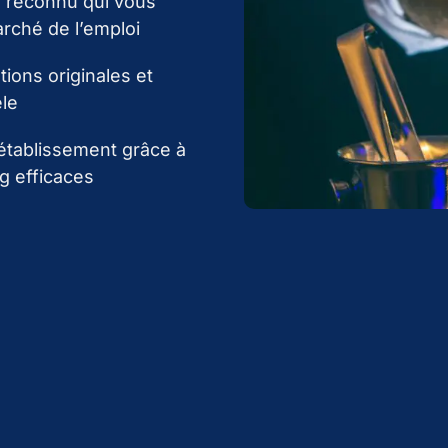
e reconnu qui vous
rché de l’emploi
ions originales et
èle
 établissement grâce à
g efficaces